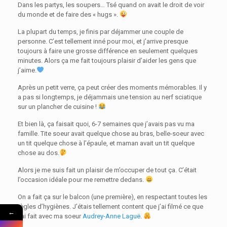
Dans les partys, les soupers… Tsé quand on avait le droit de voir
du monde et de faire des « hugs ».
La plupart du temps, je finis par déjammer une couple de
personne. C’est tellement inné pour moi, et j’arrive presque
toujours à faire une grosse différence en seulement quelques
minutes. Alors ça me fait toujours plaisir d’aider les gens que
j’aime.
Après un petit verre, ça peut créer des moments mémorables. Il y
a pas si longtemps, je déjammais une tension au nerf sciatique
sur un plancher de cuisine !
Et bien là, ça faisait quoi, 6-7 semaines que j’avais pas vu ma
famille. Tite soeur avait quelque chose au bras, belle-soeur avec
un tit quelque chose à l’épaule, et maman avait un tit quelque
chose au dos.
Alors je me suis fait un plaisir de m’occuper de tout ça. C’était
l’occasion idéale pour me remettre dedans.
On a fait ça sur le balcon (une première), en respectant toutes les
règles d’hygiènes. J’étais tellement content que j’ai filmé ce que
←
j’ai fait avec ma soeur
Audrey-Anne Laguë
.